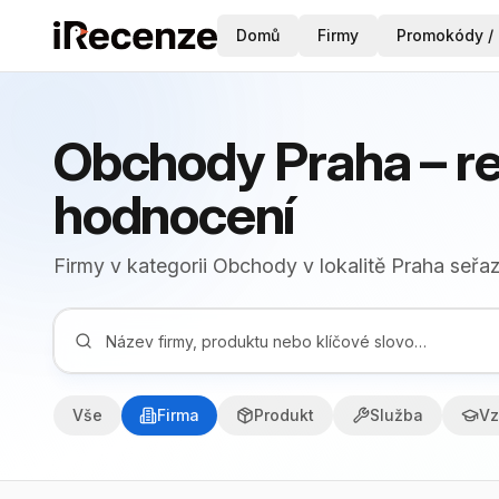
Domů
Firmy
Promokódy / 
Obchody Praha – r
hodnocení
Firmy v kategorii Obchody v lokalitě Praha seřa
Vše
Firma
Produkt
Služba
Vz