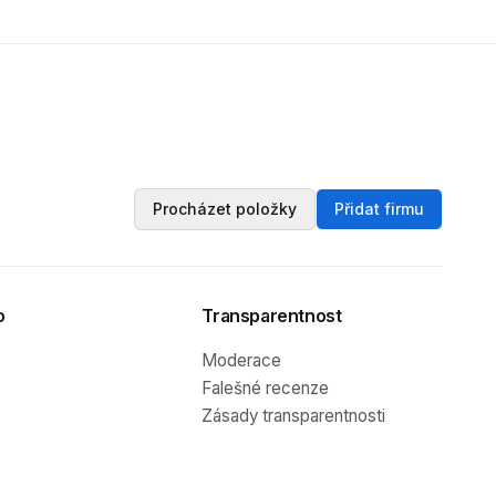
Procházet položky
Přidat firmu
o
Transparentnost
Moderace
Falešné recenze
Zásady transparentnosti