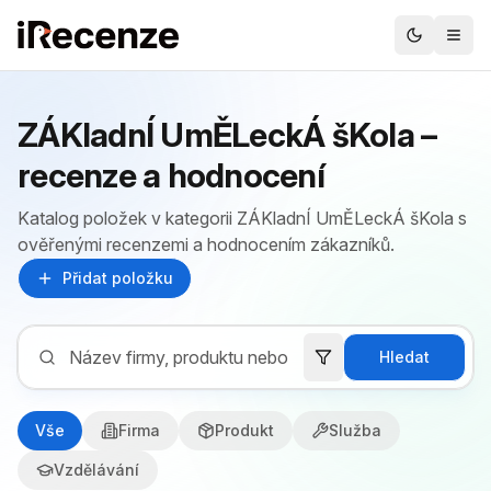
ZÁKladnÍ UmĚLeckÁ šKola –
recenze a hodnocení
Katalog položek v kategorii ZÁKladnÍ UmĚLeckÁ šKola s
ověřenými recenzemi a hodnocením zákazníků.
Přidat položku
Hledat
Vše
Firma
Produkt
Služba
Vzdělávání