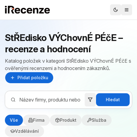
StŘEdisko VÝChovnÉ PÉčE –
recenze a hodnocení
Katalog položek v kategorii StŘEdisko VÝChovnÉ PÉčE s
ověřenými recenzemi a hodnocením zákazníků.
Přidat položku
Hledat
Vše
Firma
Produkt
Služba
Vzdělávání