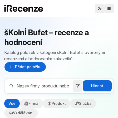
šKolnÍ Bufet – recenze a
hodnocení
Katalog položek v kategorii šKolnÍ Bufet s ověřenými
recenzemi a hodnocením zákazníků.
Přidat položku
Hledat
Vše
Firma
Produkt
Služba
Vzdělávání