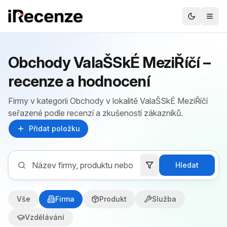
Obchody ValaŠSkÉ MeziŘíčí –
recenze a hodnocení
Firmy v kategorii Obchody v lokalitě ValaŠSkÉ MeziŘíčí
seřazené podle recenzí a zkušeností zákazníků.
Přidat položku
Hledat
Vše
Firma
Produkt
Služba
Vzdělávání