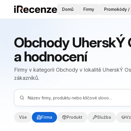
Domů
Firmy
Promokódy / 
Obchody UherskÝ O
a hodnocení
Firmy v kategorii Obchody v lokalitě UherskÝ Os
zákazníků.
Vše
Firma
Produkt
Služba
Vz