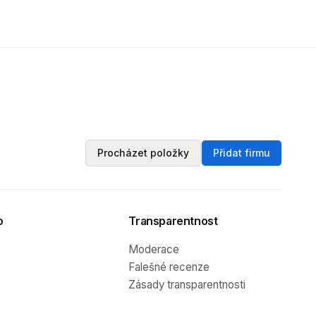
Procházet položky
Přidat firmu
o
Transparentnost
Moderace
Falešné recenze
Zásady transparentnosti