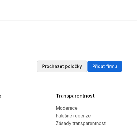
Procházet položky
Přidat firmu
o
Transparentnost
Moderace
Falešné recenze
Zásady transparentnosti