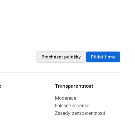
Procházet položky
Přidat firmu
o
Transparentnost
Moderace
Falešné recenze
Zásady transparentnosti