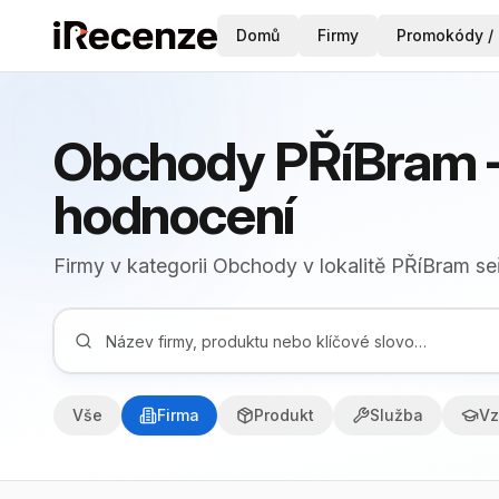
Domů
Firmy
Promokódy / 
Obchody PŘíBram –
hodnocení
Firmy v kategorii Obchody v lokalitě PŘíBram se
Vše
Firma
Produkt
Služba
Vz