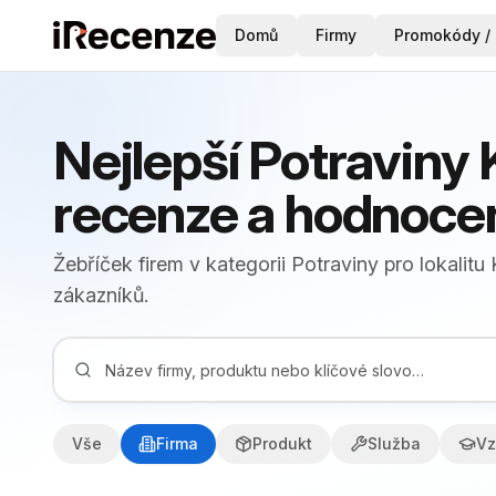
Domů
Firmy
Promokódy / 
Nejlepší Potraviny 
recenze a hodnoce
Žebříček firem v kategorii Potraviny pro lokalit
zákazníků.
Vše
Firma
Produkt
Služba
Vz