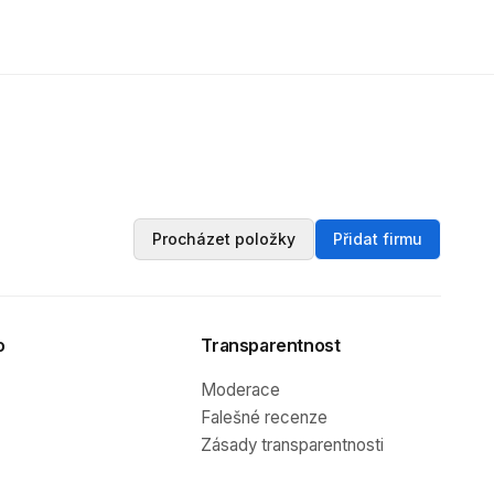
Procházet položky
Přidat firmu
o
Transparentnost
Moderace
Falešné recenze
Zásady transparentnosti