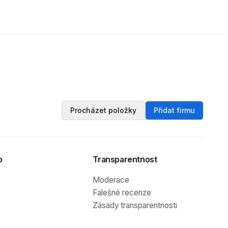
Procházet položky
Přidat firmu
o
Transparentnost
Moderace
Falešné recenze
Zásady transparentnosti