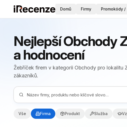
Domů
Firmy
Promokódy / 
Nejlepší Obchody 
a hodnocení
Žebříček firem v kategorii Obchody pro lokalitu
zákazníků.
Vše
Firma
Produkt
Služba
Vz