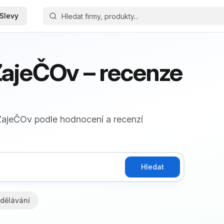
Slevy
ZajeČOv – recenze
 ZajeČOv podle hodnocení a recenzí
Hledat
dělávání