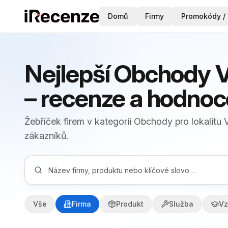
Domů
Firmy
Promokódy / 
Nejlepší Obchody 
– recenze a hodnoc
Žebříček firem v kategorii Obchody pro lokalitu
zákazníků.
Vše
Firma
Produkt
Služba
Vz