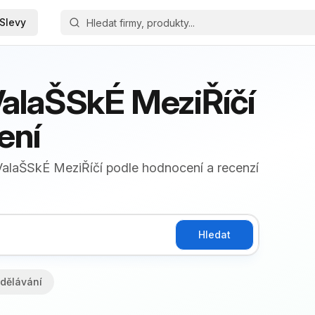
Slevy
ValaŠSkÉ MeziŘíčí
ení
 ValaŠSkÉ MeziŘíčí podle hodnocení a recenzí
Hledat
dělávání