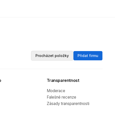
Procházet položky
Přidat firmu
o
Transparentnost
Moderace
Falešné recenze
Zásady transparentnosti