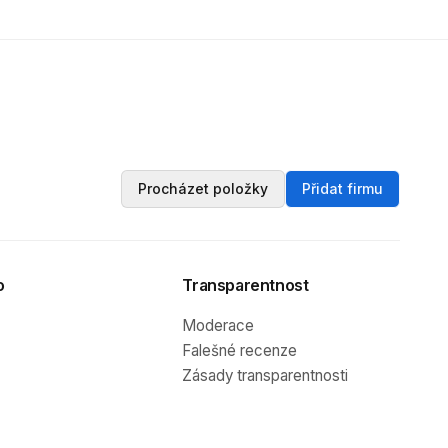
Procházet položky
Přidat firmu
o
Transparentnost
Moderace
Falešné recenze
Zásady transparentnosti