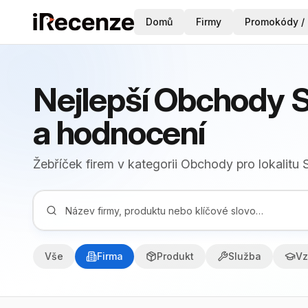
Domů
Firmy
Promokódy / 
Nejlepší Obchody S
a hodnocení
Žebříček firem v kategorii Obchody pro lokalitu
Vše
Firma
Produkt
Služba
Vz