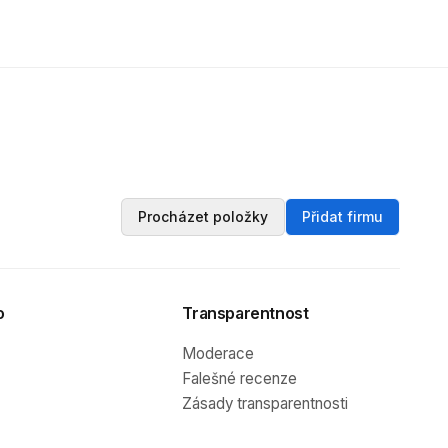
Procházet položky
Přidat firmu
o
Transparentnost
Moderace
Falešné recenze
Zásady transparentnosti