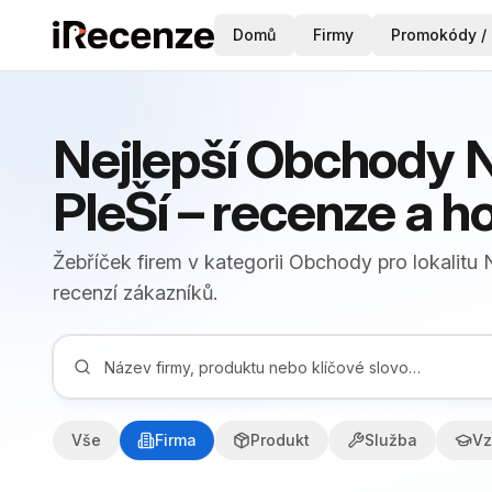
Domů
Firmy
Promokódy / 
Nejlepší Obchody 
PleŠí – recenze a 
Žebříček firem v kategorii Obchody pro lokalit
recenzí zákazníků.
Vše
Firma
Produkt
Služba
Vz