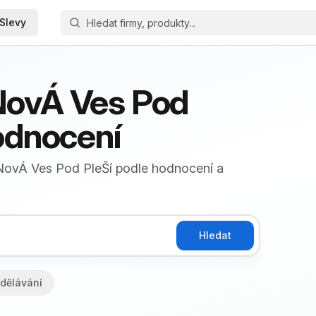
Slevy
NovÁ Ves Pod
hodnocení
u NovÁ Ves Pod PleŠí podle hodnocení a
Hledat
dělávání