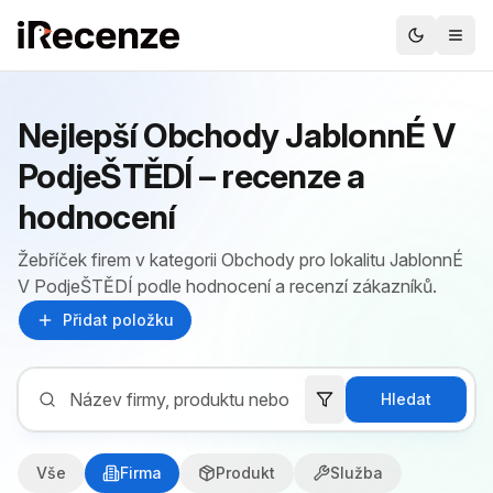
Nejlepší Obchody JablonnÉ V
PodjeŠTĚDÍ – recenze a
hodnocení
Žebříček firem v kategorii Obchody pro lokalitu JablonnÉ
V PodjeŠTĚDÍ podle hodnocení a recenzí zákazníků.
Přidat položku
Hledat
Vše
Firma
Produkt
Služba