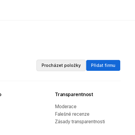
Procházet položky
Přidat firmu
o
Transparentnost
Moderace
Falešné recenze
Zásady transparentnosti