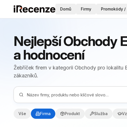
Domů
Firmy
Promokódy / 
Nejlepší Obchody E
a hodnocení
Žebříček firem v kategorii Obchody pro lokalitu
zákazníků.
Vše
Firma
Produkt
Služba
Vz