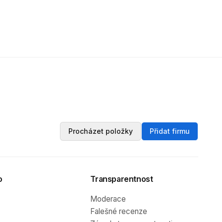
Procházet položky
Přidat firmu
o
Transparentnost
Moderace
Falešné recenze