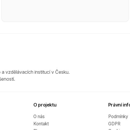
 a vzdělávacích institucí v Česku.
eností.
O projektu
Právní inf
O nás
Podmínky
Kontakt
GDPR