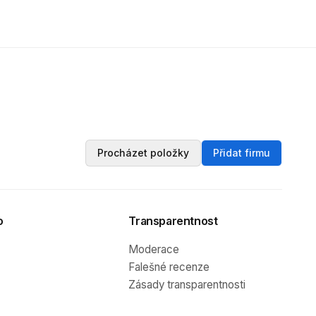
Procházet položky
Přidat firmu
o
Transparentnost
Moderace
Falešné recenze
Zásady transparentnosti