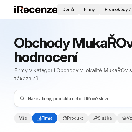
Domů
Firmy
Promokódy / 
Obchody MukaŘOv 
hodnocení
Firmy v kategorii Obchody v lokalitě MukaŘOv s
zákazníků.
Vše
Firma
Produkt
Služba
Vz