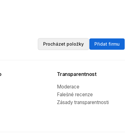
Procházet položky
Přidat firmu
o
Transparentnost
Moderace
Falešné recenze
Zásady transparentnosti