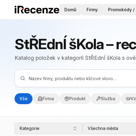
Domů
Firmy
Promokódy / 
StŘEdnÍ šKola – re
Katalog položek v kategorii StŘEdnÍ šKola s o
Vše
Firma
Produkt
Služba
Vz
Kategorie
Všechna města