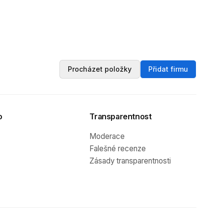
Procházet položky
Přidat firmu
o
Transparentnost
Moderace
Falešné recenze
Zásady transparentnosti