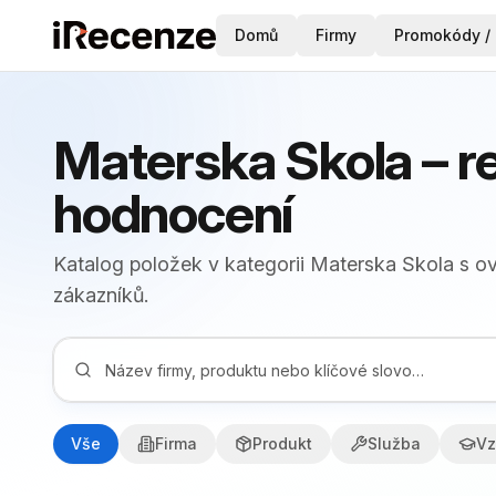
Domů
Firmy
Promokódy / 
Materska Skola – r
hodnocení
Katalog položek v kategorii Materska Skola s 
zákazníků.
Vše
Firma
Produkt
Služba
Vz