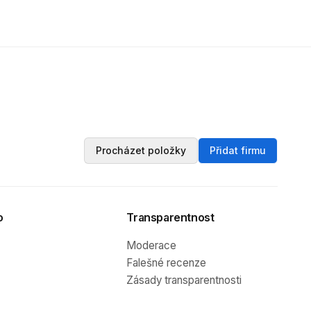
Procházet položky
Přidat firmu
o
Transparentnost
Moderace
Falešné recenze
Zásady transparentnosti