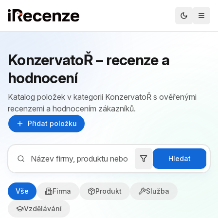
KonzervatoŘ – recenze a
hodnocení
Katalog položek v kategorii KonzervatoŘ s ověřenými
recenzemi a hodnocením zákazníků.
Přidat položku
Hledat
Vše
Firma
Produkt
Služba
Vzdělávání