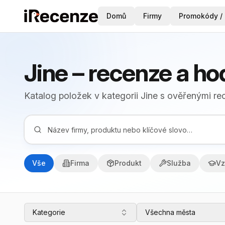
Domů
Firmy
Promokódy / 
Jine – recenze a h
Katalog položek v kategorii Jine s ověřenými r
Vše
Firma
Produkt
Služba
Vz
Kategorie
Všechna města