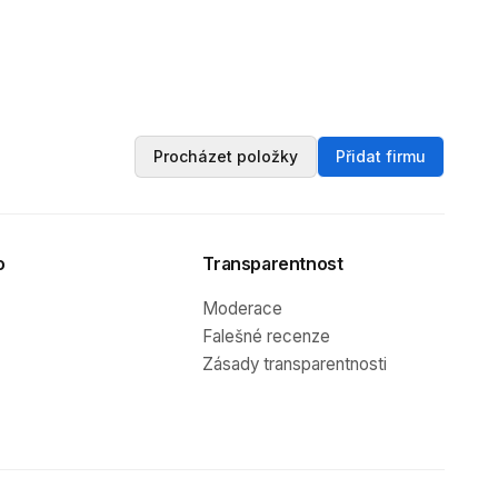
Procházet položky
Přidat firmu
o
Transparentnost
Moderace
Falešné recenze
Zásady transparentnosti