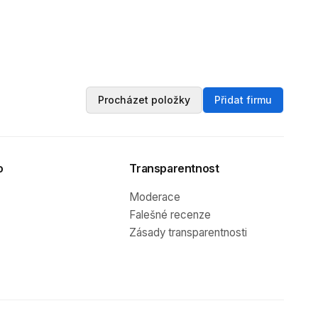
Procházet položky
Přidat firmu
o
Transparentnost
Moderace
Falešné recenze
Zásady transparentnosti