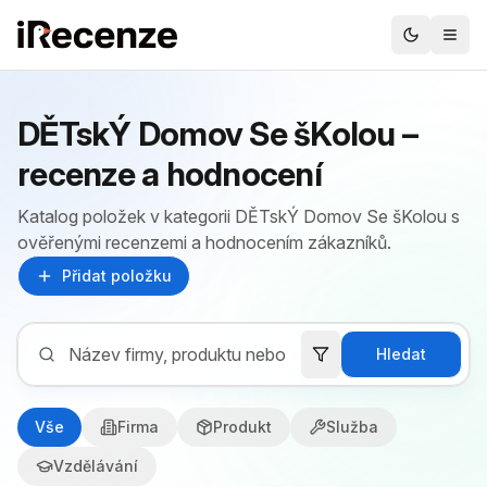
DĚTskÝ Domov Se šKolou –
recenze a hodnocení
Katalog položek v kategorii DĚTskÝ Domov Se šKolou s
ověřenými recenzemi a hodnocením zákazníků.
Přidat položku
Hledat
Vše
Firma
Produkt
Služba
Vzdělávání