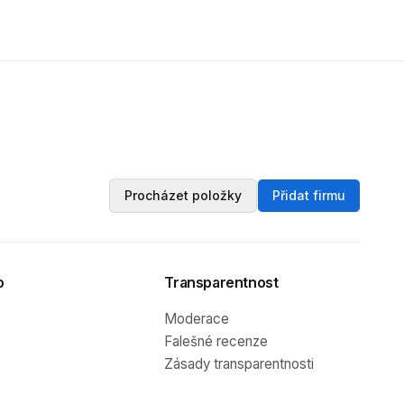
Procházet položky
Přidat firmu
o
Transparentnost
Moderace
Falešné recenze
Zásady transparentnosti