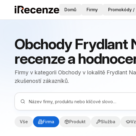
Domů
Firmy
Promokódy / 
Obchody Frydlant N
recenze a hodnoce
Firmy v kategorii Obchody v lokalitě Frydlant Na
zkušeností zákazníků.
Vše
Firma
Produkt
Služba
Vz