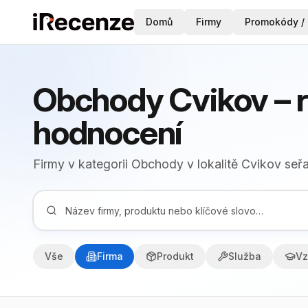
Domů
Firmy
Promokódy / 
Obchody Cvikov – 
hodnocení
Firmy v kategorii Obchody v lokalitě Cvikov seř
Vše
Firma
Produkt
Služba
Vz