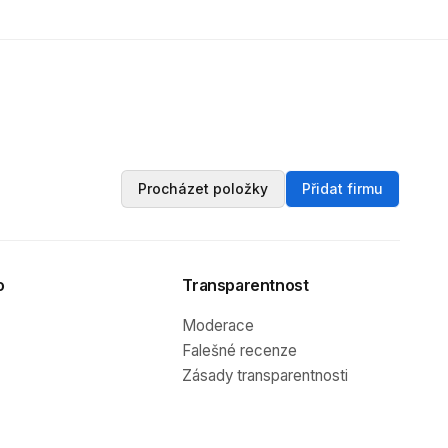
Procházet položky
Přidat firmu
o
Transparentnost
Moderace
Falešné recenze
Zásady transparentnosti