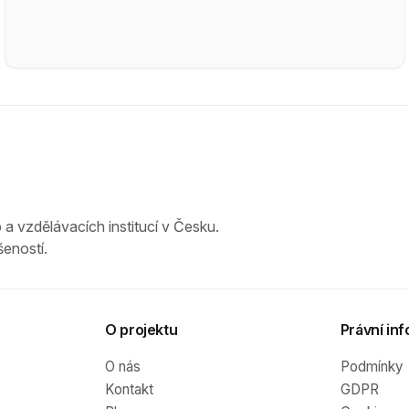
 a vzdělávacích institucí v Česku.
eností.
O projektu
Právní inf
O nás
Podmínky
Kontakt
GDPR