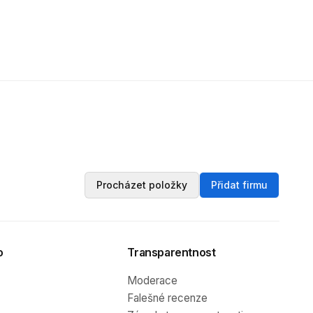
Procházet položky
Přidat firmu
o
Transparentnost
Moderace
Falešné recenze