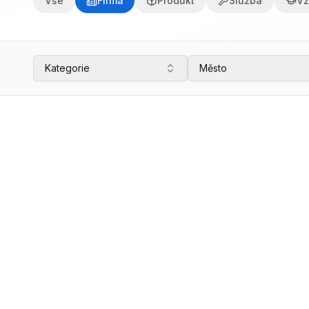
Vše
Firma
Produkt
Služba
Vz
Kategorie
Město