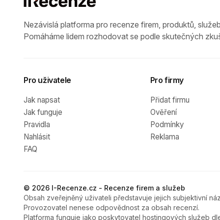
Nezávislá platforma pro recenze firem, produktů, služeb
Pomáháme lidem rozhodovat se podle skutečných zkuš
Pro uživatele
Pro firmy
Jak napsat
Přidat firmu
Jak funguje
Ověření
Pravidla
Podmínky
Nahlásit
Reklama
FAQ
© 2026 I-Recenze.cz - Recenze firem a služeb
Obsah zveřejněný uživateli představuje jejich subjektivní náz
Provozovatel nenese odpovědnost za obsah recenzí.
Platforma funguje jako poskytovatel hostingových služeb dl