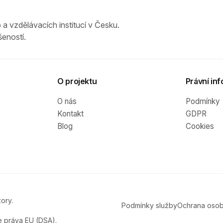
 a vzdělávacích institucí v Česku.
eností.
O projektu
Právní inf
O nás
Podmínky
Kontakt
GDPR
Blog
Cookies
ory.
Podmínky služby
Ochrana osob
e práva EU (DSA).