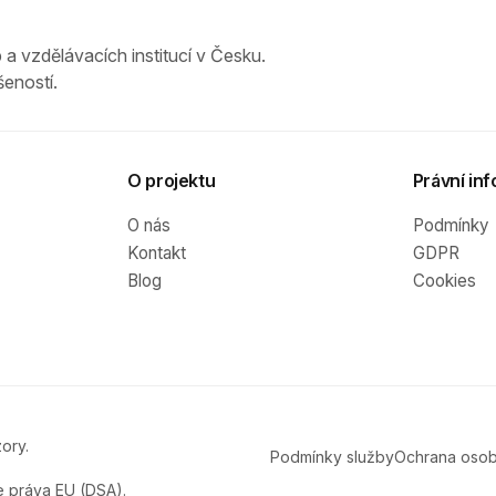
 a vzdělávacích institucí v Česku.
eností.
O projektu
Právní inf
O nás
Podmínky
Kontakt
GDPR
Blog
Cookies
ory.
Podmínky služby
Ochrana osob
e práva EU (DSA).