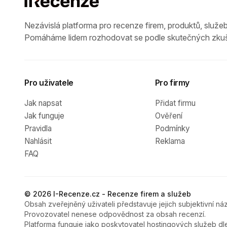
Nezávislá platforma pro recenze firem, produktů, služeb
Pomáháme lidem rozhodovat se podle skutečných zkuš
Pro uživatele
Pro firmy
Jak napsat
Přidat firmu
Jak funguje
Ověření
Pravidla
Podmínky
Nahlásit
Reklama
FAQ
© 2026 I-Recenze.cz - Recenze firem a služeb
Obsah zveřejněný uživateli představuje jejich subjektivní náz
Provozovatel nenese odpovědnost za obsah recenzí.
Platforma funguje jako poskytovatel hostingových služeb dl