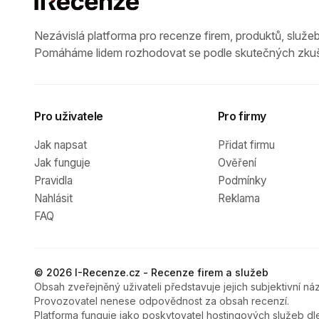
Nezávislá platforma pro recenze firem, produktů, služeb
Pomáháme lidem rozhodovat se podle skutečných zkuš
Pro uživatele
Pro firmy
Jak napsat
Přidat firmu
Jak funguje
Ověření
Pravidla
Podmínky
Nahlásit
Reklama
FAQ
© 2026 I-Recenze.cz - Recenze firem a služeb
Obsah zveřejněný uživateli představuje jejich subjektivní náz
Provozovatel nenese odpovědnost za obsah recenzí.
Platforma funguje jako poskytovatel hostingových služeb dl