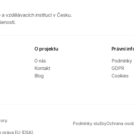
 a vzdělávacích institucí v Česku.
eností.
O projektu
Právní inf
O nás
Podmínky
Kontakt
GDPR
Blog
Cookies
ory.
Podmínky služby
Ochrana osob
e práva EU (DSA).