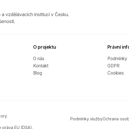
 a vzdělávacích institucí v Česku.
eností.
O projektu
Právní inf
O nás
Podmínky
Kontakt
GDPR
Blog
Cookies
ory.
Podmínky služby
Ochrana osob
e práva EU (DSA).