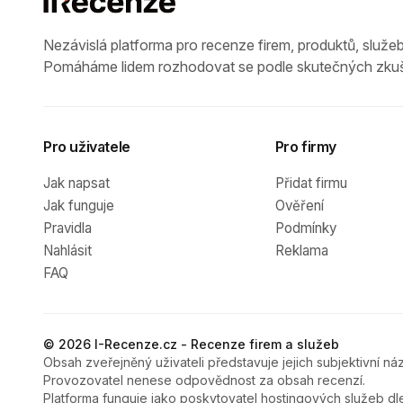
Nezávislá platforma pro recenze firem, produktů, služeb
Pomáháme lidem rozhodovat se podle skutečných zkuš
Pro uživatele
Pro firmy
Jak napsat
Přidat firmu
Jak funguje
Ověření
Pravidla
Podmínky
Nahlásit
Reklama
FAQ
© 2026 I-Recenze.cz - Recenze firem a služeb
Obsah zveřejněný uživateli představuje jejich subjektivní náz
Provozovatel nenese odpovědnost za obsah recenzí.
Platforma funguje jako poskytovatel hostingových služeb dl