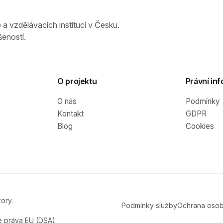
 a vzdělávacích institucí v Česku.
eností.
O projektu
Právní inf
O nás
Podmínky
Kontakt
GDPR
Blog
Cookies
ory.
Podmínky služby
Ochrana osob
e práva EU (DSA).