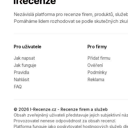
Nezávislá platforma pro recenze firem, produktů, služeb
Pomáháme lidem rozhodovat se podle skutečných zkuš
Pro uživatele
Pro firmy
Jak napsat
Přidat firmu
Jak funguje
Ověření
Pravidla
Podmínky
Nahlásit
Reklama
FAQ
© 2026 I-Recenze.cz - Recenze firem a služeb
Obsah zveřejněný uživateli představuje jejich subjektivní náz
Provozovatel nenese odpovědnost za obsah recenzí.
Platforma funguje jako poskytovatel hostingových služeb dl