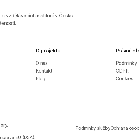
 a vzdělávacích institucí v Česku.
eností.
O projektu
Právní inf
O nás
Podmínky
Kontakt
GDPR
Blog
Cookies
ory.
Podmínky služby
Ochrana osob
e práva EU (DSA).