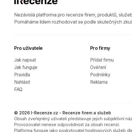
Nezávislá platforma pro recenze firem, produktů, služeb
Pomáháme lidem rozhodovat se podle skutečných zkuš
Pro uživatele
Pro firmy
Jak napsat
Přidat firmu
Jak funguje
Ověření
Pravidla
Podmínky
Nahlásit
Reklama
FAQ
© 2026 I-Recenze.cz - Recenze firem a služeb
Obsah zveřejněný uživateli představuje jejich subjektivní náz
Provozovatel nenese odpovědnost za obsah recenzí.
Platforma funguje jako poskytovatel hostingových služeb dl