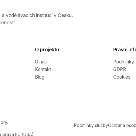
 a vzdělávacích institucí v Česku.
eností.
O projektu
Právní inf
O nás
Podmínky
Kontakt
GDPR
Blog
Cookies
ory.
Podmínky služby
Ochrana osob
e práva EU (DSA).