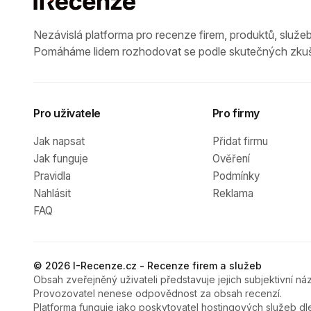
Nezávislá platforma pro recenze firem, produktů, služeb
Pomáháme lidem rozhodovat se podle skutečných zkuš
Pro uživatele
Pro firmy
Jak napsat
Přidat firmu
Jak funguje
Ověření
Pravidla
Podmínky
Nahlásit
Reklama
FAQ
© 2026 I-Recenze.cz - Recenze firem a služeb
Obsah zveřejněný uživateli představuje jejich subjektivní náz
Provozovatel nenese odpovědnost za obsah recenzí.
Platforma funguje jako poskytovatel hostingových služeb dl