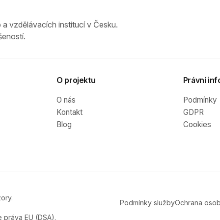
 a vzdělávacích institucí v Česku.
eností.
O projektu
Právní inf
O nás
Podmínky
Kontakt
GDPR
Blog
Cookies
ory.
Podmínky služby
Ochrana osob
e práva EU (DSA).