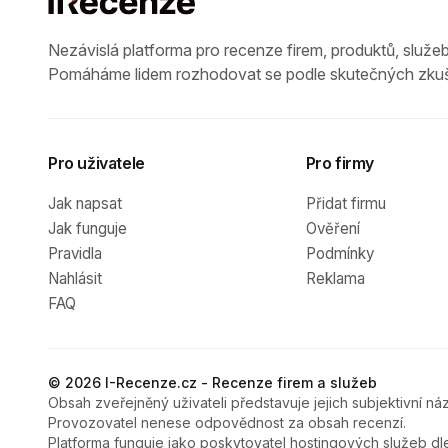
Nezávislá platforma pro recenze firem, produktů, služeb
Pomáháme lidem rozhodovat se podle skutečných zkuš
Pro uživatele
Pro firmy
Jak napsat
Přidat firmu
Jak funguje
Ověření
Pravidla
Podmínky
Nahlásit
Reklama
FAQ
© 2026 I-Recenze.cz - Recenze firem a služeb
Obsah zveřejněný uživateli představuje jejich subjektivní náz
Provozovatel nenese odpovědnost za obsah recenzí.
Platforma funguje jako poskytovatel hostingových služeb dl