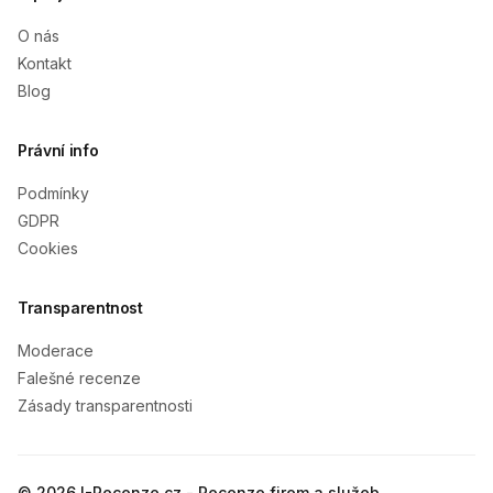
O nás
Kontakt
Blog
Právní info
Podmínky
GDPR
Cookies
Transparentnost
Moderace
Falešné recenze
Zásady transparentnosti
© 2026 I-Recenze.cz - Recenze firem a služeb