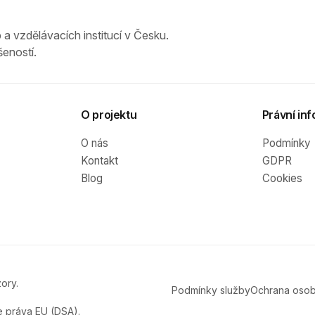
 a vzdělávacích institucí v Česku.
eností.
O projektu
Právní inf
O nás
Podmínky
Kontakt
GDPR
Blog
Cookies
ory.
Podmínky služby
Ochrana osob
e práva EU (DSA).