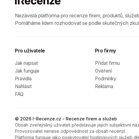
Nezávislá platforma pro recenze firem, produktů, služeb
Pomáháme lidem rozhodovat se podle skutečných zkuš
Pro uživatele
Pro firmy
Jak napsat
Přidat firmu
Jak funguje
Ověření
Pravidla
Podmínky
Nahlásit
Reklama
FAQ
© 2026 I-Recenze.cz - Recenze firem a služeb
Obsah zveřejněný uživateli představuje jejich subjektivní náz
Provozovatel nenese odpovědnost za obsah recenzí.
Platforma funguje jako poskytovatel hostingových služeb dl