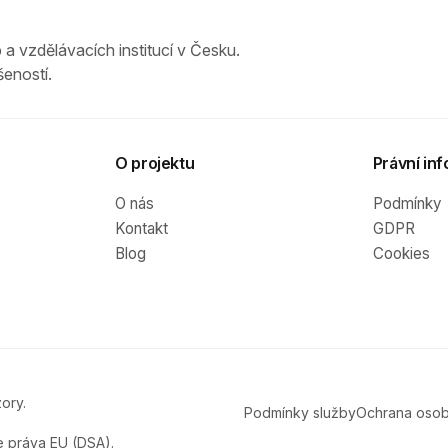
 a vzdělávacích institucí v Česku.
eností.
O projektu
Právní inf
O nás
Podmínky
Kontakt
GDPR
Blog
Cookies
ory.
Podmínky služby
Ochrana osob
e práva EU (DSA).