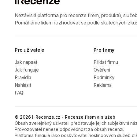
Nezávislá platforma pro recenze firem, produktů, služeb
Pomáháme lidem rozhodovat se podle skutečných zkuš
Pro uživatele
Pro firmy
Jak napsat
Přidat firmu
Jak funguje
Ověření
Pravidla
Podmínky
Nahlásit
Reklama
FAQ
© 2026 I-Recenze.cz - Recenze firem a služeb
Obsah zveřejněný uživateli představuje jejich subjektivní náz
Provozovatel nenese odpovědnost za obsah recenzí.
Platforma funguje jako poskytovatel hostingových služeb dl