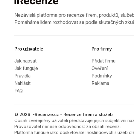
Nezávislá platforma pro recenze firem, produktů, služeb
Pomáháme lidem rozhodovat se podle skutečných zkuš
Pro uživatele
Pro firmy
Jak napsat
Přidat firmu
Jak funguje
Ověření
Pravidla
Podmínky
Nahlásit
Reklama
FAQ
© 2026 I-Recenze.cz - Recenze firem a služeb
Obsah zveřejněný uživateli představuje jejich subjektivní náz
Provozovatel nenese odpovědnost za obsah recenzí.
Platforma funguje jako poskytovatel hostingových služeb dl