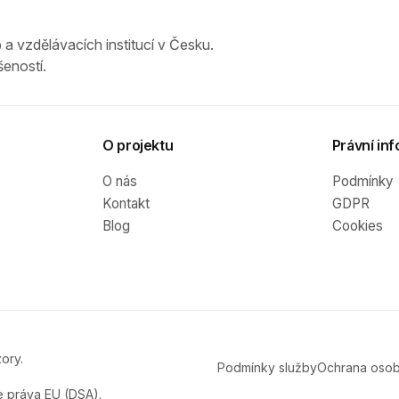
 a vzdělávacích institucí v Česku.
eností.
O projektu
Právní inf
O nás
Podmínky
Kontakt
GDPR
Blog
Cookies
ory.
Podmínky služby
Ochrana osob
e práva EU (DSA).