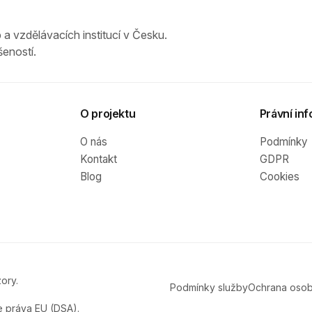
 a vzdělávacích institucí v Česku.
eností.
O projektu
Právní inf
O nás
Podmínky
Kontakt
GDPR
Blog
Cookies
ory.
Podmínky služby
Ochrana osob
e práva EU (DSA).