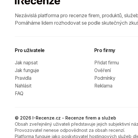
Nezávislá platforma pro recenze firem, produktů, služeb
Pomáháme lidem rozhodovat se podle skutečných zkuš
Pro uživatele
Pro firmy
Jak napsat
Přidat firmu
Jak funguje
Ověření
Pravidla
Podmínky
Nahlásit
Reklama
FAQ
© 2026 I-Recenze.cz - Recenze firem a služeb
Obsah zveřejněný uživateli představuje jejich subjektivní náz
Provozovatel nenese odpovědnost za obsah recenzí.
Platforma funguje jako poskytovatel hostingových služeb dl