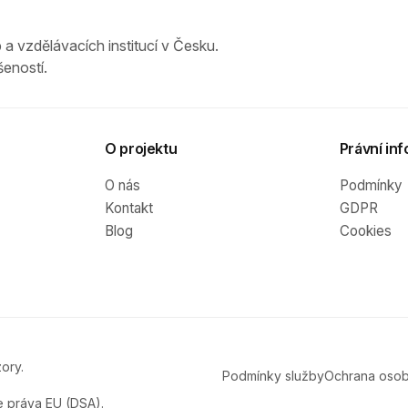
 a vzdělávacích institucí v Česku.
eností.
O projektu
Právní inf
O nás
Podmínky
Kontakt
GDPR
Blog
Cookies
ory.
Podmínky služby
Ochrana osob
e práva EU (DSA).