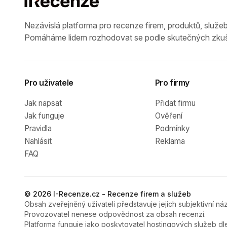
Nezávislá platforma pro recenze firem, produktů, služeb
Pomáháme lidem rozhodovat se podle skutečných zkuš
Pro uživatele
Pro firmy
Jak napsat
Přidat firmu
Jak funguje
Ověření
Pravidla
Podmínky
Nahlásit
Reklama
FAQ
© 2026 I-Recenze.cz - Recenze firem a služeb
Obsah zveřejněný uživateli představuje jejich subjektivní náz
Provozovatel nenese odpovědnost za obsah recenzí.
Platforma funguje jako poskytovatel hostingových služeb dl