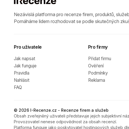
Nezávislá platforma pro recenze firem, produktů, služeb
Pomáháme lidem rozhodovat se podle skutečných zkuš
Pro uživatele
Pro firmy
Jak napsat
Přidat firmu
Jak funguje
Ověření
Pravidla
Podmínky
Nahlásit
Reklama
FAQ
© 2026 I-Recenze.cz - Recenze firem a služeb
Obsah zveřejněný uživateli představuje jejich subjektivní náz
Provozovatel nenese odpovědnost za obsah recenzí.
Platforma funguje jako poskytovatel hostingových služeb dl