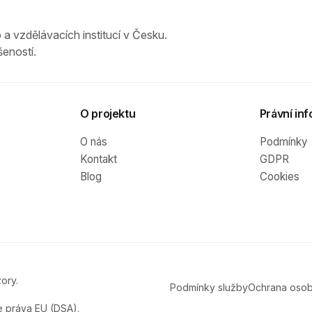
 a vzdělávacích institucí v Česku.
eností.
O projektu
Právní inf
O nás
Podmínky
Kontakt
GDPR
Blog
Cookies
ory.
Podmínky služby
Ochrana osob
e práva EU (DSA).