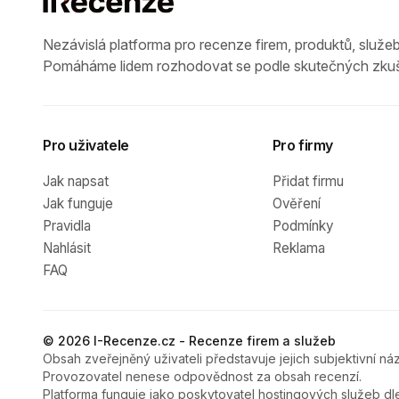
Nezávislá platforma pro recenze firem, produktů, služeb
Pomáháme lidem rozhodovat se podle skutečných zkuš
Pro uživatele
Pro firmy
Jak napsat
Přidat firmu
Jak funguje
Ověření
Pravidla
Podmínky
Nahlásit
Reklama
FAQ
© 2026 I-Recenze.cz - Recenze firem a služeb
Obsah zveřejněný uživateli představuje jejich subjektivní náz
Provozovatel nenese odpovědnost za obsah recenzí.
Platforma funguje jako poskytovatel hostingových služeb dl