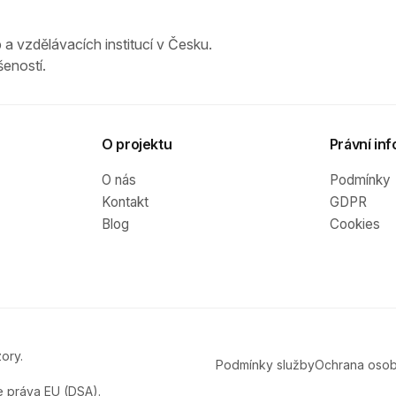
 a vzdělávacích institucí v Česku.
eností.
O projektu
Právní inf
O nás
Podmínky
Kontakt
GDPR
Blog
Cookies
ory.
Podmínky služby
Ochrana osob
e práva EU (DSA).