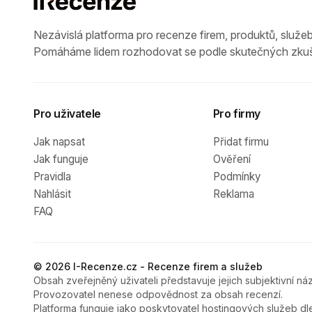
Nezávislá platforma pro recenze firem, produktů, služeb
Pomáháme lidem rozhodovat se podle skutečných zkuš
Pro uživatele
Pro firmy
Jak napsat
Přidat firmu
Jak funguje
Ověření
Pravidla
Podmínky
Nahlásit
Reklama
FAQ
© 2026 I-Recenze.cz - Recenze firem a služeb
Obsah zveřejněný uživateli představuje jejich subjektivní náz
Provozovatel nenese odpovědnost za obsah recenzí.
Platforma funguje jako poskytovatel hostingových služeb dl