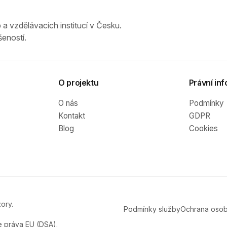
 a vzdělávacích institucí v Česku.
eností.
O projektu
Právní inf
O nás
Podmínky
Kontakt
GDPR
Blog
Cookies
ory.
Podmínky služby
Ochrana osob
e práva EU (DSA).