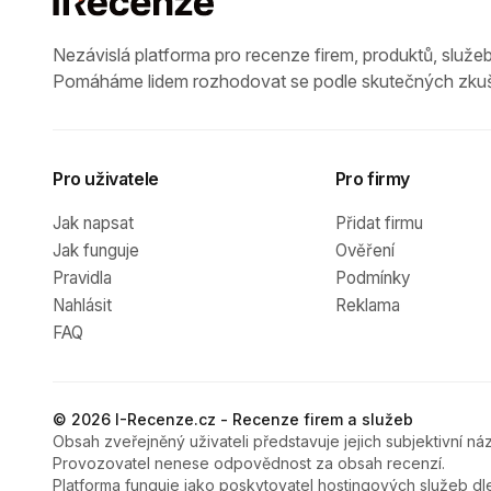
Nezávislá platforma pro recenze firem, produktů, služeb
Pomáháme lidem rozhodovat se podle skutečných zkuš
Pro uživatele
Pro firmy
Jak napsat
Přidat firmu
Jak funguje
Ověření
Pravidla
Podmínky
Nahlásit
Reklama
FAQ
© 2026 I-Recenze.cz - Recenze firem a služeb
Obsah zveřejněný uživateli představuje jejich subjektivní náz
Provozovatel nenese odpovědnost za obsah recenzí.
Platforma funguje jako poskytovatel hostingových služeb dl