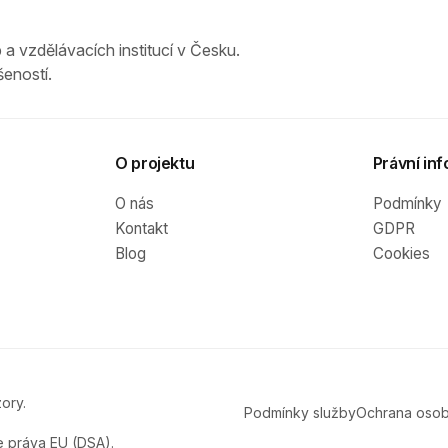
 a vzdělávacích institucí v Česku.
eností.
O projektu
Právní inf
O nás
Podmínky
Kontakt
GDPR
Blog
Cookies
ory.
Podmínky služby
Ochrana osob
e práva EU (DSA).