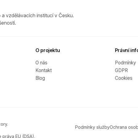
 a vzdělávacích institucí v Česku.
eností.
O projektu
Právní inf
O nás
Podmínky
Kontakt
GDPR
Blog
Cookies
ory.
Podmínky služby
Ochrana osob
e práva EU (DSA).