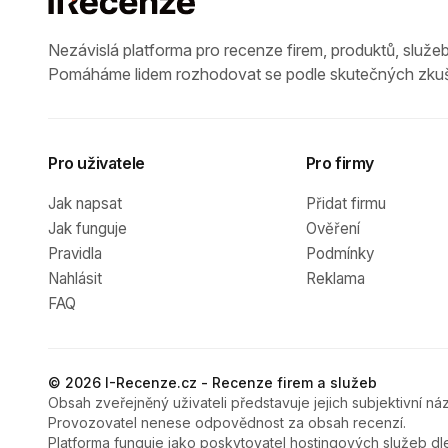
Nezávislá platforma pro recenze firem, produktů, služeb
Pomáháme lidem rozhodovat se podle skutečných zkuš
Pro uživatele
Pro firmy
Jak napsat
Přidat firmu
Jak funguje
Ověření
Pravidla
Podmínky
Nahlásit
Reklama
FAQ
© 2026 I-Recenze.cz - Recenze firem a služeb
Obsah zveřejněný uživateli představuje jejich subjektivní náz
Provozovatel nenese odpovědnost za obsah recenzí.
Platforma funguje jako poskytovatel hostingových služeb dl