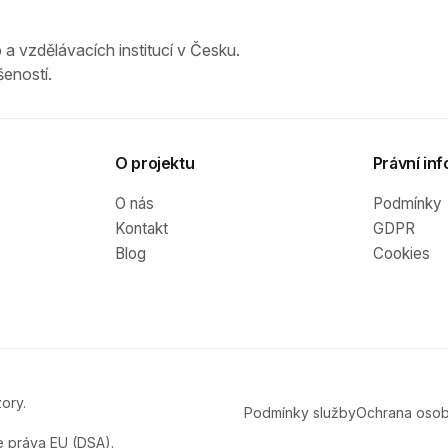
 a vzdělávacích institucí v Česku.
eností.
O projektu
Právní inf
O nás
Podmínky
Kontakt
GDPR
Blog
Cookies
ory.
Podmínky služby
Ochrana osob
e práva EU (DSA).