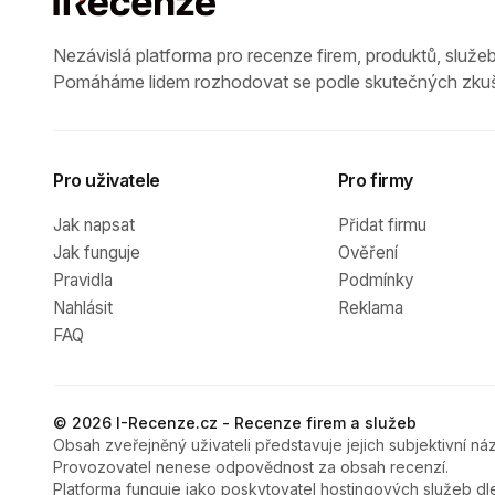
Nezávislá platforma pro recenze firem, produktů, služeb
Pomáháme lidem rozhodovat se podle skutečných zkuš
Pro uživatele
Pro firmy
Jak napsat
Přidat firmu
Jak funguje
Ověření
Pravidla
Podmínky
Nahlásit
Reklama
FAQ
© 2026 I-Recenze.cz - Recenze firem a služeb
Obsah zveřejněný uživateli představuje jejich subjektivní náz
Provozovatel nenese odpovědnost za obsah recenzí.
Platforma funguje jako poskytovatel hostingových služeb dl