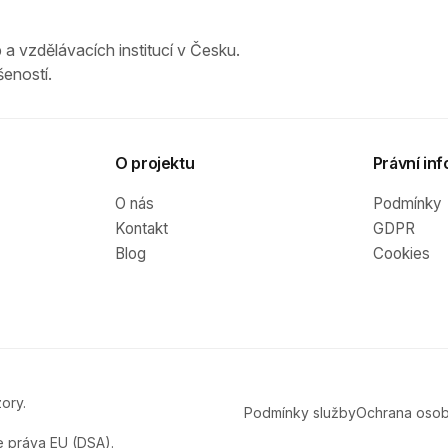
 a vzdělávacích institucí v Česku.
eností.
O projektu
Právní inf
O nás
Podmínky
Kontakt
GDPR
Blog
Cookies
ory.
Podmínky služby
Ochrana osob
e práva EU (DSA).