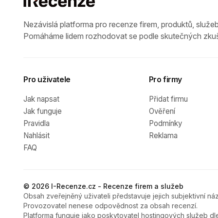
Nezávislá platforma pro recenze firem, produktů, služeb
Pomáháme lidem rozhodovat se podle skutečných zkuš
Pro uživatele
Pro firmy
Jak napsat
Přidat firmu
Jak funguje
Ověření
Pravidla
Podmínky
Nahlásit
Reklama
FAQ
© 2026 I-Recenze.cz - Recenze firem a služeb
Obsah zveřejněný uživateli představuje jejich subjektivní náz
Provozovatel nenese odpovědnost za obsah recenzí.
Platforma funguje jako poskytovatel hostingových služeb dl