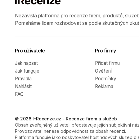
Nezávislá platforma pro recenze firem, produktů, služeb
Pomáháme lidem rozhodovat se podle skutečných zkuš
Pro uživatele
Pro firmy
Jak napsat
Přidat firmu
Jak funguje
Ověření
Pravidla
Podmínky
Nahlásit
Reklama
FAQ
© 2026 I-Recenze.cz - Recenze firem a služeb
Obsah zveřejněný uživateli představuje jejich subjektivní náz
Provozovatel nenese odpovědnost za obsah recenzí.
Platforma funguje jako poskytovatel hostingových služeb dl