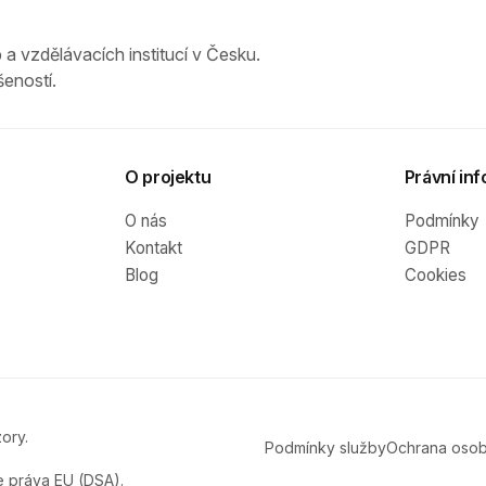
 a vzdělávacích institucí v Česku.
eností.
O projektu
Právní inf
O nás
Podmínky
Kontakt
GDPR
Blog
Cookies
ory.
Podmínky služby
Ochrana osob
e práva EU (DSA).