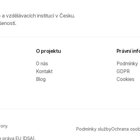
 a vzdělávacích institucí v Česku.
eností.
O projektu
Právní inf
O nás
Podmínky
Kontakt
GDPR
Blog
Cookies
ory.
Podmínky služby
Ochrana osob
e práva EU (DSA).