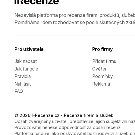
Nezávislá platforma pro recenze firem, produktů, služeb
Pomáháme lidem rozhodovat se podle skutečných zkuš
Pro uživatele
Pro firmy
Jak napsat
Přidat firmu
Jak funguje
Ověření
Pravidla
Podmínky
Nahlásit
Reklama
FAQ
© 2026 I-Recenze.cz - Recenze firem a služeb
Obsah zveřejněný uživateli představuje jejich subjektivní náz
Provozovatel nenese odpovědnost za obsah recenzí.
Platforma funguje jako poskytovatel hostingových služeb dl